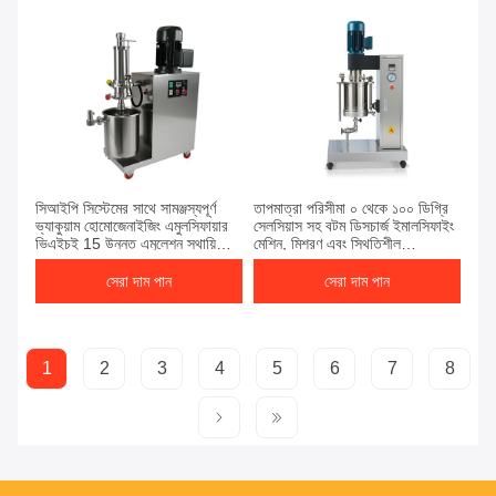
সিআইপি সিস্টেমের সাথে সামঞ্জস্যপূর্ণ
তাপমাত্রা পরিসীমা ০ থেকে ১০০ ডিগ্রি
ভ্যাকুয়াম হোমোজেনাইজিং এমুলসিফায়ার
সেলসিয়াস সহ বটম ডিসচার্জ ইমালসিফাইং
ভিএইচই 15 উন্নত এমুলেশন স্থায়িত্বের
মেশিন, মিশ্রণ এবং স্থিতিশীল
জন্য জ্যাকেট কুলিং কোল্ড ওয়াটার
ইমালসিফিকেশনের জন্য ডিজাইন করা
গ্লাইকোল বৈশিষ্ট্যযুক্ত
হয়েছে
সেরা দাম পান
সেরা দাম পান
1
2
3
4
5
6
7
8