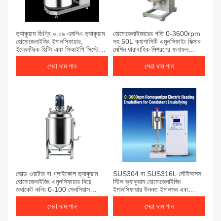
ভ্যাকুয়াম ডিগ্রি ০.০৯ এমপিএ ভ্যাকুয়াম
হোমোজেনাইজারের গতি 0-3600rpm
হোমোজেনাইজিং ইমালসিফায়ার,
সহ 50L ক্যাপাসিটি এমুলসিফাইং মিক্সার
ইলেকট্রিক হিটিং এবং সিআইপি সিস্টেম
মেশিন ধারাবাহিক মিশ্রণের ফলাফল
সামঞ্জস্যপূর্ণ ইমালসিফিকেশনের জন্য
সরবরাহ করার জন্য ডিজাইন করা হয়েছে
সেরা দাম পান
সেরা দাম পান
কোল্ড ওয়াটার বা গ্লাইকোল ভ্যাকুয়াম
SUS304 বা SUS316L স্টেইনলেস
হোমোজেনাইজিং এমুলসিফায়ার দিয়ে
স্টিল ভ্যাকুয়াম হোমোজেনাইজিং
জ্যাকেট কুলিং 0-100 সেলসিয়াস
ইমালসিফায়ার উন্নত ইমালসন এবং
তাপমাত্রা পরিসীমা সহ এমুলেশন
পারফরম্যান্সের জন্য
প্রস্তুতির জন্য ডিজাইন করা হয়েছে
সেরা দাম পান
সেরা দাম পান