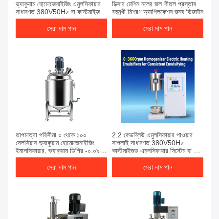
ভ্যাকুয়াম হোমোজেনাইজিং এমুলসিফায়ার
মিক্সার মেশিন নলের জল শীতল প্রস্তাব
সাধারণত 380V50Hz বা কাস্টমাইজড
বহুমুখী মিশ্রণ অ্যাপ্লিকেশন জন্য ডিজাইন
এবং কুলিং ট্যাপ ওয়াটার বা চিলার কুলিং
উত্পাদনের জন্য ডিজাইন করা
সেরা দাম পান
সেরা দাম পান
তাপমাত্রা পরিসীমা ০ থেকে ১০০
2.2 কেডব্লিউ এমুলসিফায়ার পাওয়ার
সেলসিয়াস ভ্যাকুয়াম হোমোজেনাইজিং
সাপ্লাই সাধারণত 380V50Hz
ইমালসিফায়ার, ভ্যাকুয়াম ডিগ্রি -০.০৯
কাস্টমাইজড এমুলসিফায়ার সিস্টেম যা শিল্প
এমপিএ সহ, মিশ্রণ কার্যকারিতা প্রদান
মিশ্রণের ক্ষমতা সরবরাহ করে
করে
সেরা দাম পান
সেরা দাম পান