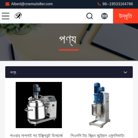
Albert@cnemulsifier.com
86--19533164786
উদ্ধৃতি
পণ্য
পণ্য
পাওয়ার সাপ্লাই সহ ইন্ক্লিয়েন্ট ডিসচার্জ
পিএলসি টাচ স্ক্রিন কন্ট্রোল এমুলসিফাইং