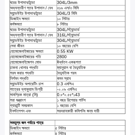
ঘরের উপাদান/ঠান্ডা
304L/3mm
অভ্যন্তরীণ স্তর উপাদান / বেধ
৩১৬ এল/৩ মিমি
স্যান্ডউইচ উপাদান/ঠান্ডা
304L/3 মিমি
ডিজাইন ক্ষমতা
১০ লিটার
কর্মক্ষমতা
৮ লিটার
ঘরের উপাদান/ঠান্ডা
304L/স্ট্যান্ডার্ড
অভ্যন্তরীণ স্তর উপাদান / বেধ
316L/স্ট্যান্ডার্ড
স্যান্ডউইচ উপাদান/ঠান্ডা
304L/স্ট্যান্ডার্ড
সেবা জীবন
১০ বছরের বেশি
হোমোজেনাইজারের ক্ষমতা
0.55 KW
হোমোজেনাইজারের গতি
2800
হোমোজেনাইজেশন মোড
ঊর্ধ্বতন একরূপতা
ঢাকনা খোলার পদ্ধতি
ম্যানুয়াল বা বৈদ্যুতিক
গরম করার পদ্ধতি
বৈদ্যুতিক গরম
নির্গমন পদ্ধতি
কমন স্রাব
স্যান্ডউইচ অপারেটিং চাপ
0.3 এমপিএ
পাত্রের ভ্যাকুয়াম ডিগ্রী
-০.০৯ এমপিএ
সামগ্রিক মাত্রা (মি)
0.৮*০.৫৫*১43
পরা যন্ত্রাংশ
১ বছর রিপেয়ার পার্টস
গ্যারান্টি সময়কাল
১ বছরের বেশি
ইনস্টলেশন এবং
সরবরাহকারী কমিশনিং জন্য দায়ী
সমতুল্য জল পর্যায়ে পাত্র
ডিজাইন ক্ষমতা
৫ লিটার
কর্মক্ষমতা
৪ লিটার