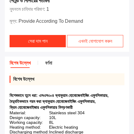
পেমেন্ট ও শিপিংয়ের শর্তাবলী
ন্যূনতম চাহিদার পরিমাণ:
1
মূল্য:
Provide According To Demand
সেরা দাম পান
এখনই যোগাযোগ করুন
বিশেষ উল্লেখ
বর্ণনা
বিশেষ উল্লেখ
বিশেষভাবে তুলে ধরা:
এসএস৩০৪ ভ্যাকুয়াম হোমোজেনাইজিং এমুলসিফায়ার
,
বৈদ্যুতিকভাবে গরম করা ভ্যাকুয়াম হোমোজেনাইজিং এমুলসিফায়ার
,
ক্রিম হোমোজেনাইজার এমুলসিফায়ার মিশ্রণকারী
Material:
Stainless steel 304
Design capacity:
10L
Working capacity:
8L
Heating method:
Electric heating
Discharging method:
Inclined discharge