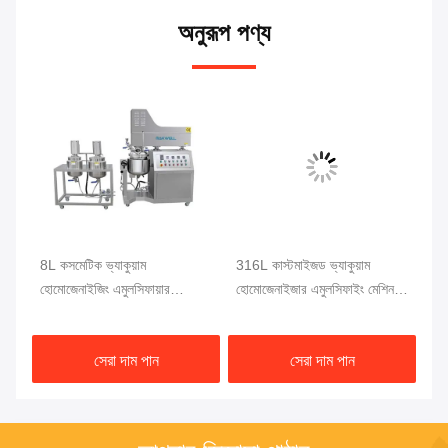
অনুরূপ পণ্য
8L কসমেটিক ভ্যাকুয়াম
316L কাস্টমাইজড ভ্যাকুয়াম
55
হোমোজেনাইজিং এমুলসিফায়ার
হোমোজেনাইজার এমুলসিফাইং মেশিন
এমু
ার
ডিসপারশন হোমোজেনাইজার
মিশুক হোমোজেনাইজার এমুলসিফায়ার
মিক
মিশ্রণকারী
সেরা দাম পান
সেরা দাম পান