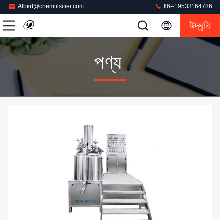
Albert@cnemulsifier.com
86--19533164786
উদ্ধৃতি
পণ্য