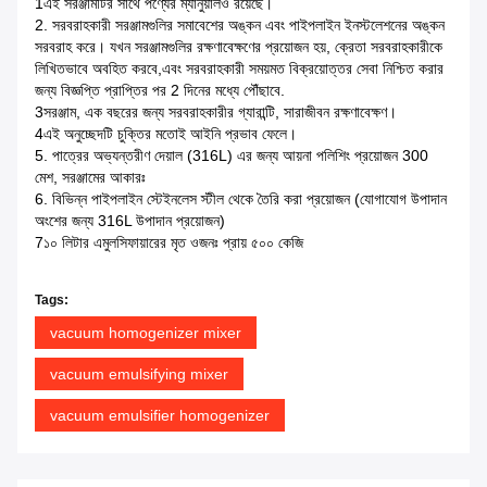
1এই সরঞ্জামটির সাথে পণ্যের ম্যানুয়ালও রয়েছে।
2. সরবরাহকারী সরঞ্জামগুলির সমাবেশের অঙ্কন এবং পাইপলাইন ইনস্টলেশনের অঙ্কন
সরবরাহ করে। যখন সরঞ্জামগুলির রক্ষণাবেক্ষণের প্রয়োজন হয়, ক্রেতা সরবরাহকারীকে
লিখিতভাবে অবহিত করবে,এবং সরবরাহকারী সময়মত বিক্রয়োত্তর সেবা নিশ্চিত করার
জন্য বিজ্ঞপ্তি প্রাপ্তির পর 2 দিনের মধ্যে পৌঁছাবে.
3সরঞ্জাম, এক বছরের জন্য সরবরাহকারীর গ্যারান্টি, সারাজীবন রক্ষণাবেক্ষণ।
4এই অনুচ্ছেদটি চুক্তির মতোই আইনি প্রভাব ফেলে।
5. পাত্রের অভ্যন্তরীণ দেয়াল (316L) এর জন্য আয়না পলিশিং প্রয়োজন 300
মেশ, সরঞ্জামের আকারঃ
6. বিভিন্ন পাইপলাইন স্টেইনলেস স্টীল থেকে তৈরি করা প্রয়োজন (যোগাযোগ উপাদান
অংশের জন্য 316L উপাদান প্রয়োজন)
7১০ লিটার এমুলসিফায়ারের মৃত ওজনঃ প্রায় ৫০০ কেজি
Tags:
vacuum homogenizer mixer
vacuum emulsifying mixer
vacuum emulsifier homogenizer