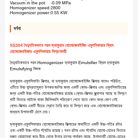
Vacuum in the pot:
-0.09 MPa
Homogenizer speed:
2800
Homogenizer power:
0.55 KW
বর্ণনা
SS304 বৈদ্যুতিকভাবে গরম ভ্যাকুয়াম হোমোজেনাইজিং এমুলসিফায়ার ক্রিম
হোমোজেনাইজার এমুলসিফায়ার মিশ্রণকারী
বৈদ্যুতিকভাবে গরম Homogenizer ভ্যাকুয়াম Emulsifier ক্রিম ভ্যাকুয়াম
Emulsifying মিশুক
ভ্যাকুয়াম এমুলসিফাইং মিক্সার, যা ভ্যাকুয়াম হোমোজেনাইজিং মিক্সার নামেও পরিচিত,
এটিতে উচ্চ সান্দ্রতাযুক্ত উপকরণগুলির জন্য একটি ব্লেড-মিক্সার এবং এমুলসিফাইংয়ের
জন্য একটি উচ্চ-গতির হোমোজেনাইজার রয়েছে।ব্লেড-মিক্সার স্ক্র্যাপার আছে যা মিশ্রণ
বাটি ভিতরে আটকে থাকা জিনিসগুলি পরিত্রাণ পেতে যাতে কোন অন্ধ কোণ নেই.
ব্লেড-মিক্সার একটি নীচের স্রোত তৈরি করে যা মিশ্রণ করে এবং হোমোজেনাইজারের
মাধ্যমে উপাদানটি ঠেলে দেয়।
ভ্যাকুয়াম এমুলসিফায়ার হোমোজেনাইজার মিক্সারের মাথাটিতে একটি উচ্চ-গতির রটার
এবং একটি উচ্চ-গতির স্ট্যাটর রয়েছে। যখন রটার এবং স্ট্যাটর হোমো-হেডের ভিতরে
দ্রুত ঘোরাফেরা করে,নীচে থেকে উপরে চাপের পার্থক্য আছে. উপাদানটি হোমো-হেডের