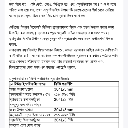
মধ্য দিয়ে যায়। এটি কেটে, ভেঙে, মিশ্রিত হয়, এবং এমুলসিফাইড হয়। যখন উপরের
শক্তি বন্ধ হয়ে যায়, তখন এমুলসিফাইড উপাদানটি হোমো-হেডের শীর্ষ থেকে বেরিয়ে
আসে।এবং ব্লেড-মিক্সার এর নিচে চাপ দ্বারা ফিরে আনা হয়.
মেশিনের মিশ্রণ সিস্টেমটি বিভিন্ন সান্দ্রতাযুক্ত ক্রিম এবং তরল উত্পাদন করার জন্য
ডিজাইন করা হয়েছে। গ্রাহকের পছন্দ অনুযায়ী গতিও সামঞ্জস্য করা যেতে পারে।
ভ্যাকুয়াম সিস্টেম উপাদান মধ্যে বুদবুদ গঠন প্রতিরোধ করে সফল অপারেশন নিশ্চিত
করবে.
ভ্যাকুয়াম এমুলসিফাইং মিশ্রণকারক হিসাবে, আমরা গ্রাহকের চাহিদা মেটাতে মেশিনগুলি
কাস্টমাইজ করি। আমরা আমাদের দক্ষ প্রকৌশলীদের গ্রাহকের কারখানায় পাঠাতে পারি
যাতে মেশিনটি সঠিকভাবে ইনস্টল করা যায়।আমরা আমাদের সব মেশিন এবং
বিক্রয়োত্তর সেবা জন্য এক বছরের ওয়ারেন্টি প্রদান.
এমুলসিফায়ারের নির্দিষ্ট পরামিতির প্রয়োজনীয়তাঃ
১০ লিটার ইমলসিফাইং পাত্র
নির্দিষ্ট পরামিতি
ঘরের উপাদান/ঠান্ডা
304L/3mm
অভ্যন্তরীণ স্তর উপাদান / বেধ
৩১৬ এল/৩ মিমি
স্যান্ডউইচ উপাদান/ঠান্ডা
304L/3 মিমি
সমতুল্য জল পর্যায়ে পাত্র
ঘরের উপাদান/ঠান্ডা
304L/3mm
অভ্যন্তরীণ স্তর উপাদান / বেধ
৩১৬ এল/৩ মিমি
স্যান্ডউইচ উপাদান/ঠান্ডা
304L/3 মিমি
সমতুল্য তেল ফেজ পাত্র