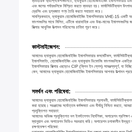
ব্যবহারিক অ্যাপ্লিকেশনগুলিতে, ভ্যাকুয়াম হোমোজিনাইজিং ইমালসিফায়ার এম
এবং জলের পর্যায়গুলিকে মিশ্রিত করতে ব্যবহৃত হয়। ফার্মাসিউটিক্যাল উৎপ
ড্রেসিং এবং দুগ্ধজাত পণ্য তৈরি করতে সহায়তা করে।
সামগ্রিকভাবে, ভ্যাকুয়াম হোমোজিনাইজিং ইমালসিফায়ার VHE-15 একটি অপরিহার
ফাংশনগুলির সাথে মিলিত, এটিকে ধারাবাহিক এবং উচ্চ-মানের ইমালসনগুলির জন
মিক্সার আধুনিক উত্পাদন পরিবেশের চাহিদা পূরণ করে।
কাস্টমাইজেশন:
আমাদের ভ্যাকুয়াম হোমোজিনাইজিং ইমালসিফায়ার কসমেটিকস, ফার্মাসিউটিক্যা
ইমালসিফাইং, হোমোজিনাইজিং এবং ভ্যাকুয়াম ডিফোমিং ফাংশনগুলিকে একত্রিত
ইমালসিফায়ার মিক্সার এছাড়াও CIP (ক্লিন ইন প্লেস) সামঞ্জস্যপূর্ণ, যা বিচ্
কেন, আমাদের ভ্যাকুয়াম হোমোজিনাইজিং ইমালসিফায়ার আপনার উত্পাদন প্রয়োজ
সমর্থন এবং পরিষেবা:
আমাদের ভ্যাকুয়াম হোমোজিনাইজিং ইমালসিফায়ার প্রসাধনী, ফার্মাসিউটিক্যা
করা হয়েছে। সরঞ্জামের সর্বোত্তম কর্মক্ষমতা এবং দীর্ঘায়ু নিশ্চিত করতে, আ
প্রযুক্তিগত সহায়তা:
আমাদের অভিজ্ঞ প্রযুক্তিগত দল ইনস্টলেশন নির্দেশিকা, অপারেশন প্রশিক্ষণ 
ম্যানুয়াল এবং অপারেশন ভিডিও সরবরাহ করি। অপারেশন চলাকালীন উদ্ভূত 
রক্ষণাবেক্ষণ পরিষেবা: