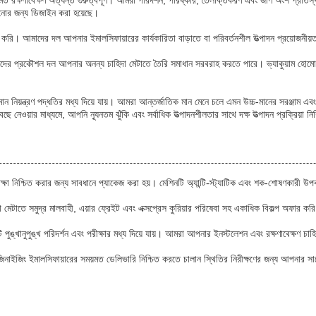
মিত রক্ষণাবেক্ষণ অত্যন্ত গুরুত্বপূর্ণ। আমরা পরিদর্শন, পরিষ্কার, তৈলাক্তকরণ এবং জীর্ণ অংশ প্রতিস
ানোর জন্য ডিজাইন করা হয়েছে।
হ করি। আমাদের দল আপনার ইমালসিফায়ারের কার্যকারিতা বাড়াতে বা পরিবর্তনশীল উত্পাদন প্রয়োজনীয়
, আমাদের প্রকৌশল দল আপনার অনন্য চাহিদা মেটাতে তৈরি সমাধান সরবরাহ করতে পারে। ভ্যাকুয়াম হোমো
ন নিয়ন্ত্রণ পদ্ধতির মধ্য দিয়ে যায়। আমরা আন্তর্জাতিক মান মেনে চলে এমন উচ্চ-মানের সরঞ্জাম এ
ে নেওয়ার মাধ্যমে, আপনি ন্যূনতম ঝুঁকি এবং সর্বাধিক উত্পাদনশীলতার সাথে দক্ষ উত্পাদন প্রক্রিয়া ন
ক্ষা নিশ্চিত করার জন্য সাবধানে প্যাকেজ করা হয়। মেশিনটি অ্যান্টি-স্ট্যাটিক এবং শক-শোষণকারী উ
মেটাতে সমুদ্র মালবাহী, এয়ার ফ্রেইট এবং এক্সপ্রেস কুরিয়ার পরিষেবা সহ একাধিক বিকল্প অফার করি
ঙ্খানুপুঙ্খ পরিদর্শন এবং পরীক্ষার মধ্য দিয়ে যায়। আমরা আপনার ইনস্টলেশন এবং রক্ষণাবেক্ষণ চাহিদা
জিনাইজিং ইমালসিফায়ারের সময়মত ডেলিভারি নিশ্চিত করতে চালান স্থিতির নিরীক্ষণের জন্য আপনার সাথ