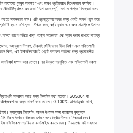
কালীন বাতাসের বুদবুদ অপসারণ এবং জারণ প্রতিরোধে বিশেষভাবে কার্যকর।
র্মাসিউটিক্যালস-এর মতো শিল্পে গুরুত্বপূর্ণ, যেখানে পণ্যের বিশুদ্ধতা এবং
ালনা করতে সমানভাবে দক্ষ। এটি প্রস্তুতকারকদের জন্য একটি আদর্শ পছন্দ করে
িটি ব্যাচে অভিন্নতা নিশ্চিত করে, বর্জ্য হ্রাস করে এবং সামগ্রিক উত্পাদন
ং ক্ষমতা জারণ কমিয়ে খাদ্য পণ্যের সতেজতা এবং স্বাদ বজায় রাখতে সাহায্য
ন, ভ্যাকুয়াম মিশ্রণ, টেকসই স্টেইনলেস স্টিল নির্মাণ এবং শক্তিশালী
েন কিনা, এই ইমালসিফায়ারটি শ্রেষ্ঠ ফলাফল অর্জনের জন্য প্রয়োজনীয়
টি অপরিহার্য সম্পদ করে তোলে। এর উন্নত প্রযুক্তি এবং শক্তিশালী নকশা
রক্রিয়াগুলি সম্পাদন করার জন্য ডিজাইন করা হয়েছে। SUS304 বা
প অ্যাপ্লিকেশনের জন্য আদর্শ করে তোলে। 0-100℃ তাপমাত্রার সাথে,
ার্য। ভ্যাকুয়াম ডিফোমিং ফাংশন উত্পাদন সময় বাতাসের বুদবুদকে
15 ইমালসিফায়ার উচ্চতর গুণমান এবং স্থিতিশীলতার নিশ্চয়তা দেয়।
এবং ইমালসিফিকেশন প্রক্রিয়া কাস্টমাইজ করতে দেয়। নিয়ন্ত্রণের এই সহজতা