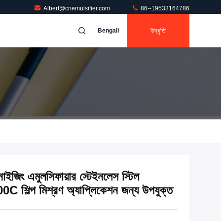
Albert@cnemulsifier.com
86--19533164786
উদ্ধৃতি
Bengali
াইজিং এমুলসিফায়ার স্টেইনলেস স্টিল
 শিল্প মিশ্রণ অ্যাপ্লিকেশন জন্য উপযুক্ত