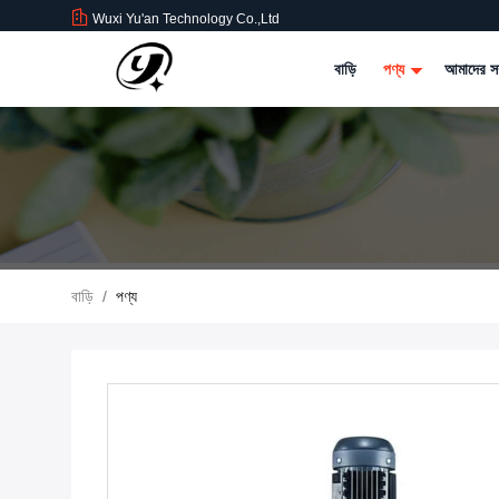
Wuxi Yu'an Technology Co.,Ltd
বাড়ি
পণ্য
আমাদের সম
বাড়ি
/
পণ্য