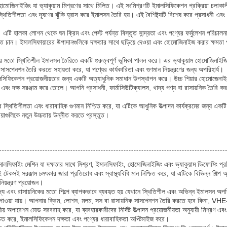
র হোমোজিনাইজিং যা ভ্যাকুয়াম মিশ্রণের সাথে মিলিত। এই সংমিশ্রণটি ইমালসিফিকেশন প্রক্রিয়া চলা
্থিতিশীলতা এবং দূষণের ঝুঁকি হ্রাস করে ইমালসন তৈরি হয়। এই বৈশিষ্ট্যটি বিশেষ করে প্রসাধনী এবং ফা
্য। এটি হালকা লোশন থেকে ঘন ক্রিম এবং পেস্ট পর্যন্ত বিস্তৃত সান্দ্রতা এবং পণ্যের ফর্মুলেশন পরিচ
চান। ইমালসিফায়ারের উপাদানগুলিকে দক্ষতার সাথে ছড়িয়ে দেওয়া এবং হোমোজিনাইজ করার ক্ষমতা প্রত
যের মতো স্থিতিশীল ইমালসন তৈরিতে একটি গুরুত্বপূর্ণ ভূমিকা পালন করে। এর ভ্যাকুয়াম হোমোজিনাইজি
সপেনশন তৈরি করতে সহায়তা করে, যা পণ্যের কার্যকারিতা এবং গুণমান নিয়ন্ত্রণের জন্য অপরিহার্য।
লসিফিকেশন প্রয়োজনীয়তার জন্য একটি অত্যাধুনিক সমাধান উপস্থাপন করে। উচ্চ শিয়ার হোমোজেনাইজেশ
বং দক্ষ সরঞ্জাম করে তোলে। আপনি প্রসাধনী, ফার্মাসিউটিক্যালস, খাদ্য পণ্য বা রাসায়নিক তৈরি করছ
র স্থিতিশীলতা এবং ধারাবাহিক গুণমান নিশ্চিত করে, যা এটিকে আধুনিক উত্পাদন কার্যক্রমের জন্য এক
়াগুলিকে নতুন উচ্চতায় উন্নীত করতে প্রস্তুত।
সিফাইং মেশিন যা দক্ষতার সাথে মিশ্রণ, ইমালসিফাইং, হোমোজিনাইজিং এবং ভ্যাকুয়াম ডিফোমিং প্
ই সরঞ্জাম চমৎকার জারা প্রতিরোধ এবং স্বাস্থ্যবিধি মান নিশ্চিত করে, যা এটিকে বিভিন্ন শিল্
িয়ন্ত্রণ প্রয়োজন।
দ্য এবং রাসায়নিকের মতো শিল্পে ব্যাপকভাবে ব্যবহৃত হয় যেখানে স্থিতিশীল এবং অভিন্ন ইমালসন অপরিহ
সচার পাওয়া যায়। আপনার ক্রিম, লোশন, মলম, সস বা রাসায়নিক সাসপেনশন তৈরি করতে হবে কিনা, VHE-
নীয় অপারেশন মোড সরবরাহ করে, যা ব্যবহারকারীদের নির্দিষ্ট উত্পাদন প্রয়োজনীয়তা অনুযায়ী মিশ্রণ 
নিশ্চিত করে, ইমালসিফিকেশন দক্ষতা এবং পণ্যের ধারাবাহিকতা অপ্টিমাইজ করে।