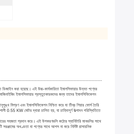
াতে ডিজাইন করা হয়েছে। এই উচ্চ-কার্যকারিতা ইমালসিফায়ার উন্নত পণ্যের
 হোমোজিনাইজিং ইমালসিফায়ার প্রস্তুতকারকদের জন্য তাদের ইমালসিফিকেশন
ঙ্খ মিশ্রণ এবং ইমালসিফিকেশন নিশ্চিত করে যা তীব্র শিয়ার ফোর্স তৈরি
লী 0.55 KW মোটর দ্বারা চালিত হয়, যা চাহিদাপূর্ণ উত্পাদন পরিস্থিতিতে
কারের সহজতা প্রদান করে। এই উপকরণগুলি কঠোর স্যানিটারি মানগুলির সাথে
টি সরঞ্জামের অখণ্ডতা বা পণ্যের সাথে আপস না করে নির্দিষ্ট রাসায়নিক