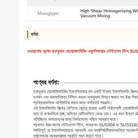
High Shear Homogenizing Wi
Mixingtype:
Vacuum Mixing
বর্ণনা
ওভারলোড সুরক্ষা ভ্যাকুয়াম হোমোজেনাইজিং এমুলসিফায়ার স্টেইনলেস স্টিল S
পণ্যের বর্ণনা:
ভ্যাকুয়াম হোমোজিনাইজিং ইমালসিফায়ার হল একটি উন্নত ইমালসিফাইং মিক্সার 
গুণমান এবং ধারাবাহিকতা নিশ্চিত করতে ভ্যাকুয়াম মিশ্রণ ক্ষমতা সহ উচ্চ 
প্রক্রিয়াগুলিকে অপ্টিমাইজ করার জন্য অপরিহার্য সরঞ্জাম।
এই ইমালসিফাইং মিক্সার মেশিনের কেন্দ্রে রয়েছে একটি শক্তিশালী হোমোজি
করে যা কণাগুলিকে সূক্ষ্ম, অভিন্ন ফোঁটাগুলিতে ভেঙে দেয়। এর ফলে উন্নত
অবিচ্ছিন্ন অপারেশনের জন্য নির্ভরযোগ্য শক্তি সরবরাহ করে।
প্রধানত উচ্চ-মানের স্টেইনলেস স্টিল, সাধারণত SUS304 বা SUS316L থেক
সঙ্গতিপূর্ণ, যা ইমালসিফায়ারকে প্রসাধনী এবং ফার্মাসিউটিক্যালগুলিতে সংবেদ
ফর্মুলেশনের আক্রমণাত্মক প্রকৃতি সহ্য করতে পারে।