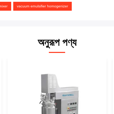
mixer
vacuum emulsifier homogenizer
অনুরূপ পণ্য