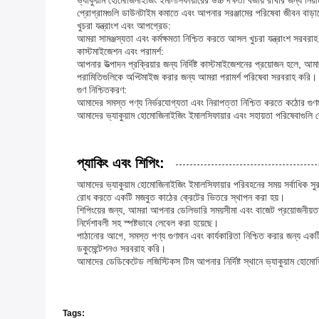
ভ্যাকুয়াম হোমোজিনাইজিং ইমালসিফায়ারের উচ্চ দক্ষতা বজায় রাখার জন্য নিয়
প্রোগ্রামগুলি ডাউনটাইম কমাতে এবং আপনার সরঞ্জামের পরিষেবা জীবন বাড়
খুচরা যন্ত্রাংশ এবং আপগ্রেড:
আমরা সামঞ্জস্যতা এবং কর্মক্ষমতা নিশ্চিত করতে আসল খুচরা যন্ত্রাংশ সরবরা
কাস্টমাইজেশন এবং পরামর্শ:
আপনার উত্পাদন প্রক্রিয়ার জন্য নির্দিষ্ট কাস্টমাইজেশনের প্রয়োজন হলে
পরামিতিগুলিকে অপ্টিমাইজ করার জন্য আমরা পরামর্শ পরিষেবা সরবরাহ করি।
গুণ নিশ্চিতকরণ:
আমাদের সমস্ত পণ্য নির্ভরযোগ্যতা এবং নিরাপত্তা নিশ্চিত করতে কঠোর গুণমা
আমাদের ভ্যাকুয়াম হোমোজিনাইজিং ইমালসিফায়ার এবং সহায়তা পরিষেবাগুলি বেছ
প্যাকিং এবং শিপিং:
আমাদের ভ্যাকুয়াম হোমোজিনাইজিং ইমালসিফায়ার পরিবহনের সময় সর্বাধিক সুর
রোধ করতে একটি মজবুত কাঠের ক্রেটের ভিতরে স্থাপন করা হয়।
শিপিংয়ের জন্য, আমরা আপনার ডেলিভারি সময়সীমা এবং বাজেট প্রয়োজনীয়তা 
নির্দেশাবলী সহ স্পষ্টভাবে লেবেল করা হয়েছে।
পাঠানোর আগে, সমস্ত পণ্য গুণমান এবং কার্যকারিতা নিশ্চিত করার জন্য একটি পু
ডকুমেন্টেশনও সরবরাহ করি।
আমাদের ডেডিকেটেড লজিস্টিকস টিম আপনার নির্দিষ্ট স্থানে ভ্যাকুয়াম হোমো
Tags: