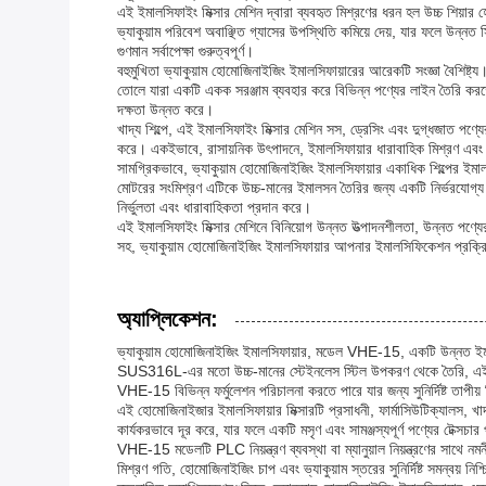
এই ইমালসিফাইং মিক্সার মেশিন দ্বারা ব্যবহৃত মিশ্রণের ধরন হল উচ্চ শিয়া
ভ্যাকুয়াম পরিবেশ অবাঞ্ছিত গ্যাসের উপস্থিতি কমিয়ে দেয়, যার ফলে উন্নত স
গুণমান সর্বাপেক্ষা গুরুত্বপূর্ণ।
বহুমুখিতা ভ্যাকুয়াম হোমোজিনাইজিং ইমালসিফায়ারের আরেকটি সংজ্ঞা বৈশিষ্ট
তোলে যারা একটি একক সরঞ্জাম ব্যবহার করে বিভিন্ন পণ্যের লাইন তৈরি করতে 
দক্ষতা উন্নত করে।
খাদ্য শিল্পে, এই ইমালসিফাইং মিক্সার মেশিন সস, ড্রেসিং এবং দুগ্ধজাত পণ্
করে। একইভাবে, রাসায়নিক উৎপাদনে, ইমালসিফায়ার ধারাবাহিক মিশ্রণ এবং সা
সামগ্রিকভাবে, ভ্যাকুয়াম হোমোজিনাইজিং ইমালসিফায়ার একাধিক শিল্পের ইমা
মোটরের সংমিশ্রণ এটিকে উচ্চ-মানের ইমালসন তৈরির জন্য একটি নির্ভরযোগ্য এ
নির্ভুলতা এবং ধারাবাহিকতা প্রদান করে।
এই ইমালসিফাইং মিক্সার মেশিনে বিনিয়োগ উন্নত উত্পাদনশীলতা, উন্নত পণ্যে
সহ, ভ্যাকুয়াম হোমোজিনাইজিং ইমালসিফায়ার আপনার ইমালসিফিকেশন প্রক্রিয
অ্যাপ্লিকেশন:
ভ্যাকুয়াম হোমোজিনাইজিং ইমালসিফায়ার, মডেল VHE-15, একটি উন্নত ইমাল
SUS316L-এর মতো উচ্চ-মানের স্টেইনলেস স্টিল উপকরণ থেকে তৈরি, এই টেকস
VHE-15 বিভিন্ন ফর্মুলেশন পরিচালনা করতে পারে যার জন্য সুনির্দিষ্ট তাপীয় ন
এই হোমোজিনাইজার ইমালসিফায়ার মিক্সারটি প্রসাধনী, ফার্মাসিউটিক্যালস, খা
কার্যকরভাবে দূর করে, যার ফলে একটি মসৃণ এবং সামঞ্জস্যপূর্ণ পণ্যের টেক্
VHE-15 মডেলটি PLC নিয়ন্ত্রণ ব্যবস্থা বা ম্যানুয়াল নিয়ন্ত্রণের সাথে নম
মিশ্রণ গতি, হোমোজিনাইজিং চাপ এবং ভ্যাকুয়াম স্তরের সুনির্দিষ্ট সমন্বয় 