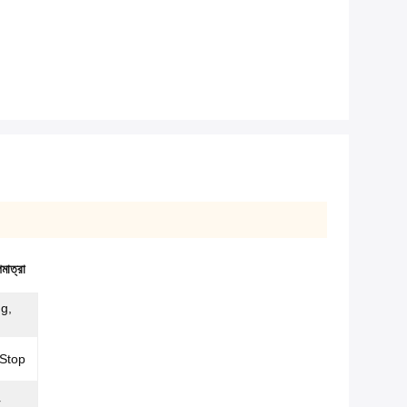
মাত্রা
g,
 Stop
r