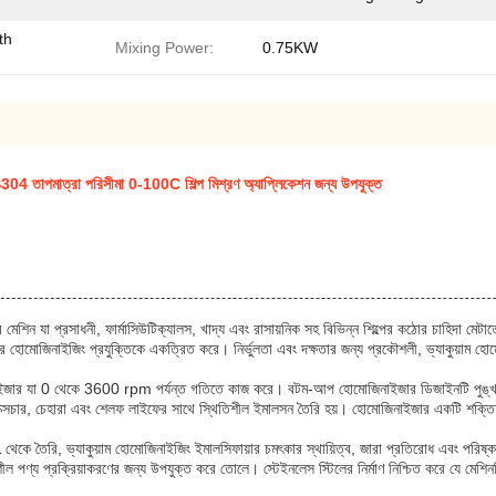
th
Mixing Power:
0.75KW
US304 তাপমাত্রা পরিসীমা 0-100C শিল্প মিশ্রণ অ্যাপ্লিকেশন জন্য উপযুক্ত
মেশিন যা প্রসাধনী, ফার্মাসিউটিক্যালস, খাদ্য এবং রাসায়নিক সহ বিভিন্ন শিল্পের কঠোর চাহিদা মেট
শিয়ার হোমোজিনাইজিং প্রযুক্তিকে একত্রিত করে। নির্ভুলতা এবং দক্ষতার জন্য প্রকৌশলী, ভ্যাকুয়াম
নাইজার যা 0 থেকে 3600 rpm পর্যন্ত গতিতে কাজ করে। বটম-আপ হোমোজিনাইজার ডিজাইনটি পুঙ্খানুপু
 টেক্সচার, চেহারা এবং শেলফ লাইফের সাথে স্থিতিশীল ইমালসন তৈরি হয়। হোমোজিনাইজার একটি শক্তিশা
ে তৈরি, ভ্যাকুয়াম হোমোজিনাইজিং ইমালসিফায়ার চমৎকার স্থায়িত্ব, জারা প্রতিরোধ এবং পরিষ্
নশীল পণ্য প্রক্রিয়াকরণের জন্য উপযুক্ত করে তোলে। স্টেইনলেস স্টিলের নির্মাণ নিশ্চিত করে যে মেশিন