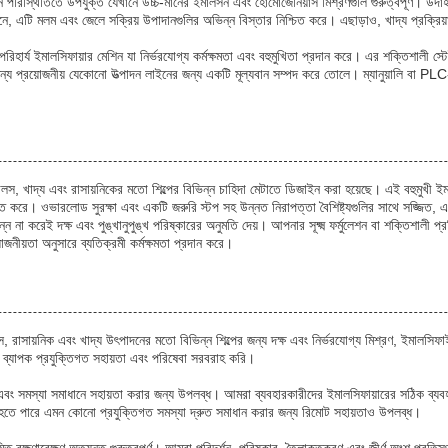
ন পরিস্থিতিতে উপযুক্ত যেখানে উচ্চ-মানের ইমালসন এবং হোমোজেনিয়াস মিশ্রণগুলি গুরুত্বপূর্ণ। উদা
াদনে, এটি মলম এবং জেলে সক্রিয় উপাদানগুলির অভিন্ন বিস্তার নিশ্চিত করে। এছাড়াও, খাদ্য প্রক্র
্য ইমালসিফায়ার মেশিন যা নির্ভরযোগ্য কর্মক্ষমতা এবং বহুমুখিতা প্রদান করে। এর শক্তিশালী স্টেই
্য প্রয়োজনীয় যেকোনো উত্পাদন লাইনের জন্য একটি মূল্যবান সম্পদ করে তোলে। ম্যানুয়ালি বা PLC
লস, খাদ্য এবং রাসায়নিকের মতো শিল্পের বিভিন্ন চাহিদা মেটাতে ডিজাইন করা হয়েছে। এই বহুমুখী ইম
 করে। ওভারলোড সুরক্ষা এবং একটি জরুরি স্টপ সহ উন্নত নিরাপত্তা বৈশিষ্ট্যগুলির সাথে সজ্জিত, 
ছিন্ন না করেই দক্ষ এবং পুঙ্খানুপুঙ্খ পরিষ্কারের অনুমতি দেয়। আপনার সূক্ষ্ম ফর্মুলেশন বা শক্তিশালী
নীয়তা অনুসারে ব্যতিক্রমী কর্মক্ষমতা প্রদান করে।
লস, রাসায়নিক এবং খাদ্য উৎপাদনের মতো বিভিন্ন শিল্পের জন্য দক্ষ এবং নির্ভরযোগ্য মিশ্রণ, ইমালস
মরা ব্যাপক প্রযুক্তিগত সহায়তা এবং পরিষেবা সরবরাহ করি।
এবং সমস্যা সমাধানে সহায়তা করার জন্য উপলব্ধ। আমরা ব্যবহারকারীদের ইমালসিফায়ারের সঠিক ব্যবহার
হতে পারে এমন কোনো প্রযুক্তিগত সমস্যা দ্রুত সমাধান করার জন্য রিমোট সহায়তাও উপলব্ধ।